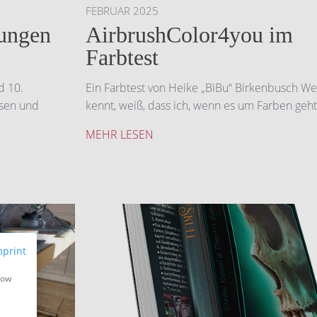
FEBRUAR 2025
lungen
AirbrushColor4you im
Farbtest
d 10.
Ein Farbtest von Heike „BiBu“ Birkenbusch W
ssen und
kennt, weiß, dass ich, wenn es um Farben geht
MEHR LESEN
mprint
how