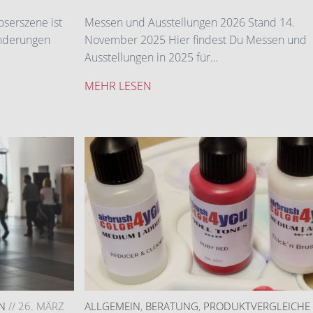
serszene ist
Messen und Ausstellungen 2026 Stand 14.
änderungen
November 2025 Hier findest Du Messen und
Ausstellungen in 2025 für…
MEHR LESEN
N
//
26. MÄRZ
ALLGEMEIN
,
BERATUNG
,
PRODUKTVERGLEICHE