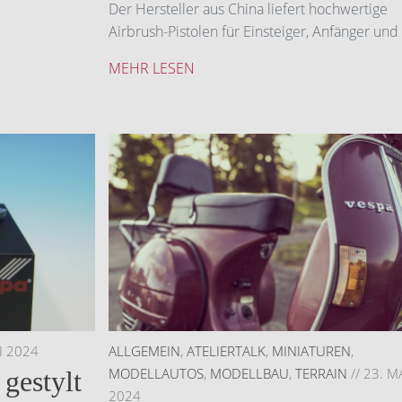
Der Hersteller aus China liefert hochwertige
Airbrush-Pistolen für Einsteiger, Anfänger und 
MEHR LESEN
I 2024
ALLGEMEIN
,
ATELIERTALK
,
MINIATUREN
,
MODELLAUTOS
,
MODELLBAU
,
TERRAIN
//
23. M
gestylt
2024