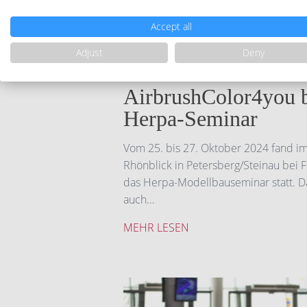
Accept all
Adjust
Deny
ALLGEMEIN
,
ATELIERTALK
,
MODELLAU
MODELLBAU
//
6. NOVEMBER 2024
AirbrushColor4you 
Herpa-Seminar
Vom 25. bis 27. Oktober 2024 fand i
Rhönblick in Petersberg/Steinau bei 
das Herpa-Modellbauseminar statt. 
auch…
MEHR LESEN