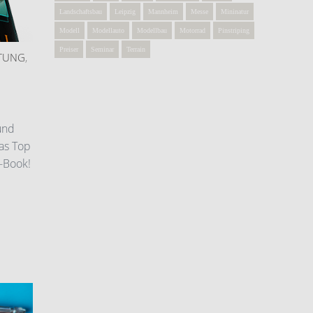
Landschaftsbau
Leipzig
Mannheim
Messe
Mininatur
Modell
Modellauto
Modellbau
Motorrad
Pinstriping
Preiser
Seminar
Terrain
TUNG
,
und
as Top
-Book!