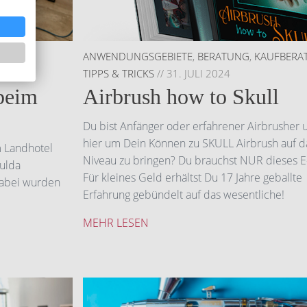
TOS
,
ANWENDUNGSGEBIETE
,
BERATUNG
,
KAUFBERA
TIPPS & TRICKS
//
31. JULI 2024
beim
Airbrush how to Skull
Du bist Anfänger oder erfahrener Airbrusher 
hier um Dein Können zu SKULL Airbrush auf d
m Landhotel
Niveau zu bringen? Du brauchst NUR dieses E
Fulda
Für kleines Geld erhältst Du 17 Jahre geballte
Dabei wurden
Erfahrung gebündelt auf das wesentliche!
MEHR LESEN