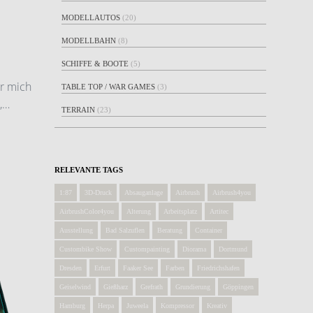
MODELLAUTOS
(20)
MODELLBAHN
(8)
SCHIFFE & BOOTE
(5)
er mich
TABLE TOP / WAR GAMES
(3)
,…
TERRAIN
(23)
RELEVANTE TAGS
1:87
3D-Druck
Absauganlage
Airbrush
Airbrush4you
AirbrushColor4you
Alterung
Arbeitsplatz
Artitec
Ausstellung
Bad Salzuflen
Beratung
Container
Custombike Show
Custompainting
Diorama
Dortmund
Dresden
Erfurt
Faaker See
Farben
Friedrichshafen
Geiselwind
Gießharz
Grefrath
Grundierung
Göppingen
Hamburg
Herpa
Juweela
Kompressor
Kreativ