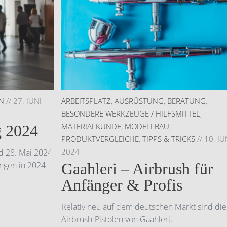
N
//
27. JUNI
ARBEITSPLATZ
,
AUSRÜSTUNG
,
BERATUNG
,
BESONDERE WERKZEUGE / HILFSMITTEL
,
MATERIALKUNDE
,
MODELLBAU
,
g 2024
PRODUKTVERGLEICHE
,
TIPPS & TRICKS
//
10. JU
2024
d 28. Mai 2024
ungen in 2024
Gaahleri – Airbrush für
Anfänger & Profis
Relativ neu auf dem deutschen Markt sind die
Airbrush-Pistolen von Gaahleri,