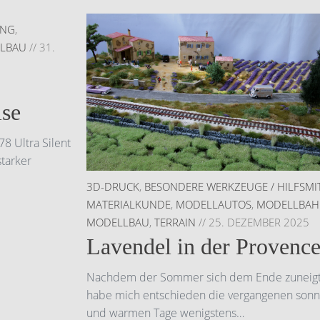
UNG
,
LBAU
//
31.
ise
8 Ultra Silent
starker
3D-DRUCK
,
BESONDERE WERKZEUGE / HILFSMI
MATERIALKUNDE
,
MODELLAUTOS
,
MODELLBA
MODELLBAU
,
TERRAIN
//
25. DEZEMBER 2025
Lavendel in der Provenc
Nachdem der Sommer sich dem Ende zuneig
habe mich entschieden die vergangenen sonn
und warmen Tage wenigstens…