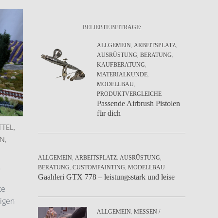
BELIEBTE BEITRÄGE:
,
,
ALLGEMEIN
ARBEITSPLATZ
,
,
AUSRÜSTUNG
BERATUNG
,
KAUFBERATUNG
,
MATERIALKUNDE
,
MODELLBAU
PRODUKTVERGLEICHE
Passende Airbrush Pistolen
für dich
TTEL
,
HN
,
,
,
,
ALLGEMEIN
ARBEITSPLATZ
AUSRÜSTUNG
e
,
,
BERATUNG
CUSTOMPAINTING
MODELLBAU
Gaahleri GTX 778 – leistungsstark und leise
te
igen
,
ALLGEMEIN
MESSEN /