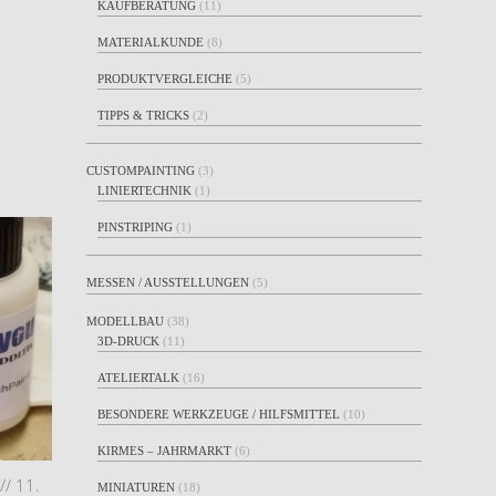
KAUFBERATUNG
(11)
MATERIALKUNDE
(8)
PRODUKTVERGLEICHE
(5)
TIPPS & TRICKS
(2)
CUSTOMPAINTING
(3)
LINIERTECHNIK
(1)
PINSTRIPING
(1)
MESSEN / AUSSTELLUNGEN
(5)
MODELLBAU
(38)
3D-DRUCK
(11)
ATELIERTALK
(16)
BESONDERE WERKZEUGE / HILFSMITTEL
(10)
KIRMES – JAHRMARKT
(6)
//
11.
MINIATUREN
(18)