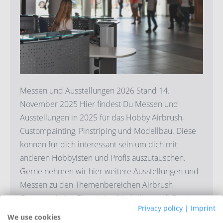
für
2026
Messen und Ausstellungen 2026 Stand 14.
November 2025 Hier findest Du Messen und
Ausstellungen in 2025 für das Hobby Airbrush,
Custompainting, Pinstriping und Modellbau. Diese
können für dich interessant sein um dich mit
anderen Hobbyisten und Profis auszutauschen.
Gerne nehmen wir hier weitere Ausstellungen und
Messen zu den Themenbereichen Airbrush
Custompainting Pinstriping Modellbau auf. Sende
Privacy policy
|
Imprint
[…]
We use cookies