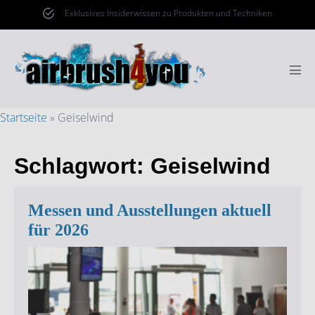
Zum
Exklusives Insiderwissen zu Produkten und Techniken
Inhalt
springen
Men
Scha
Startseite
»
Geiselwind
Schlagwort:
Geiselwind
Messen und Ausstellungen aktuell
für 2026
Messen
und
Ausstellungen
aktuell