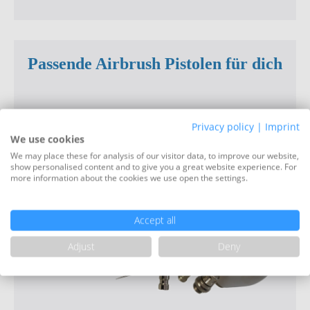
Passende Airbrush Pistolen für dich
Passende
Airbrush
Pistolen
Privacy policy
|
Imprint
We use cookies
für
We may place these for analysis of our visitor data, to improve our website,
dich
show personalised content and to give you a great website experience. For
more information about the cookies we use open the settings.
Accept all
Adjust
Deny