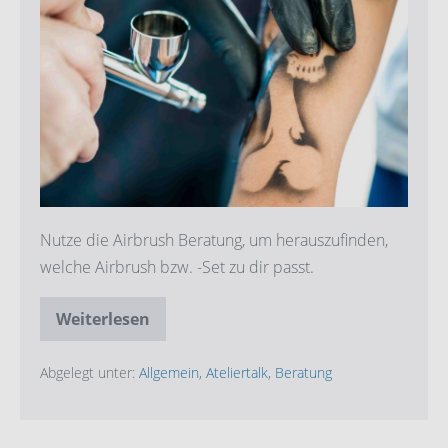
und
Rat
Nutze die Airbrush Beratung, um herauszufinden,
welche Airbrush bzw. -Set zu dir passt.
Weiterlesen
Beratung
und
Rat
Abgelegt unter:
Allgemein
,
Ateliertalk
,
Beratung