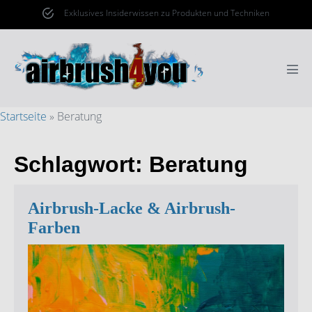
Zum
Exklusives Insiderwissen zu Produkten und Techniken
Inhalt
springen
Men
Scha
Startseite
»
Beratung
Schlagwort:
Beratung
Airbrush-Lacke & Airbrush-
Farben
Airbrush-
Lacke
&
Airbrush-