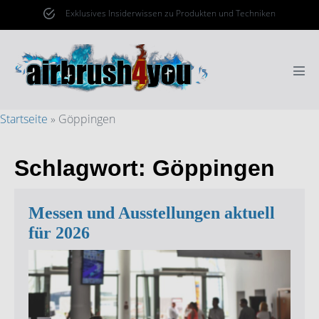
Zum
Exklusives Insiderwissen zu Produkten und Techniken
Inhalt
springen
Men
Scha
Startseite
»
Göppingen
Schlagwort:
Göppingen
Messen und Ausstellungen aktuell
für 2026
Messen
und
Ausstellungen
aktuell