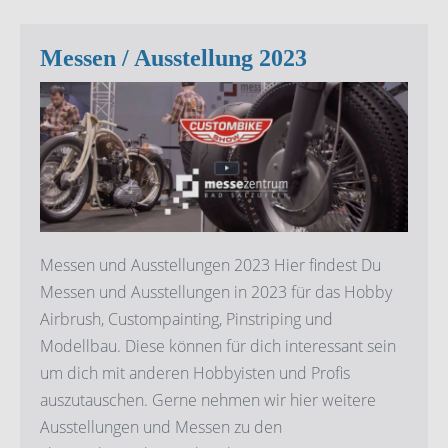
Messen / Ausstellung 2023
Messen
/
Ausstellung
2023
Messen und Ausstellungen 2023 Hier findest Du
Messen und Ausstellungen in 2023 für das Hobby
Airbrush, Custompainting, Pinstriping und
Modellbau. Diese können für dich interessant sein
um dich mit anderen Hobbyisten und Profis
auszutauschen. Gerne nehmen wir hier weitere
Ausstellungen und Messen zu den