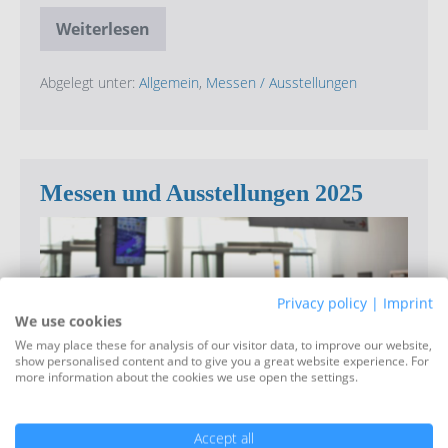
Weiterlesen
Messen
und
Ausstellungen
aktuell
Abgelegt unter:
Allgemein
,
Messen / Ausstellungen
für
2026
Messen und Ausstellungen 2025
Messen
und
Ausstellungen
Privacy policy
|
Imprint
2025
We use cookies
We may place these for analysis of our visitor data, to improve our website,
show personalised content and to give you a great website experience. For
more information about the cookies we use open the settings.
Accept all