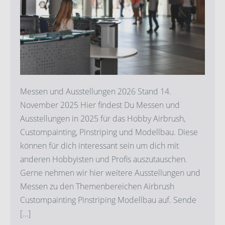
für
2026
Messen und Ausstellungen 2026 Stand 14.
November 2025 Hier findest Du Messen und
Ausstellungen in 2025 für das Hobby Airbrush,
Custompainting, Pinstriping und Modellbau. Diese
können für dich interessant sein um dich mit
anderen Hobbyisten und Profis auszutauschen.
Gerne nehmen wir hier weitere Ausstellungen und
Messen zu den Themenbereichen Airbrush
Custompainting Pinstriping Modellbau auf. Sende
[…]