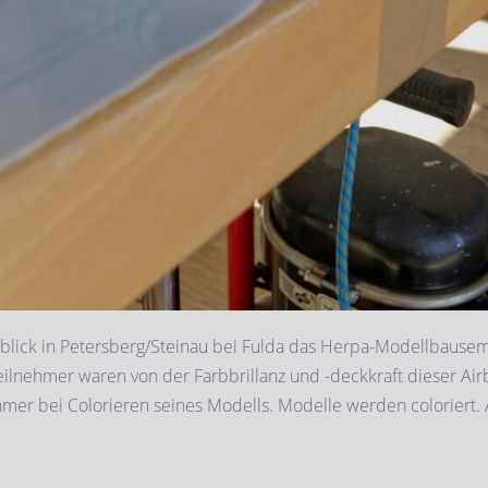
blick in Petersberg/Steinau bei Fulda das Herpa-Modellbausem
eilnehmer waren von der Farbbrillanz und -deckkraft dieser A
hmer bei Colorieren seines Modells. Modelle werden coloriert. 