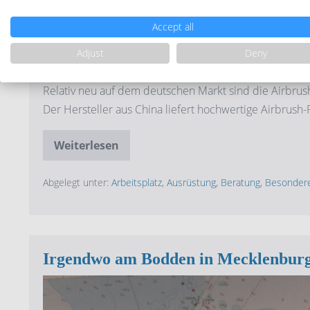
Accept all
Adjust
Deny
Relativ neu auf dem deutschen Markt sind die Airbrush
Der Hersteller aus China liefert hochwertige Airbrush-P
Weiterlesen
Gaahleri
–
Airbrush
für
Abgelegt unter:
Arbeitsplatz
,
Ausrüstung
,
Beratung
,
Besondere
Anfänger
&
Profis
Irgendwo am Bodden in Mecklenbur
Irgendwo
am