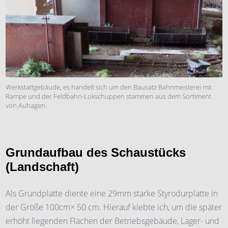
Werkstattgebäude, es handelt sich um den Bausatz Bahnmeisterei mit
Rampe und der Feldbahn-Lokschuppen stammen aus dem Sortiment
von Auhagen.
Grundaufbau des Schaustücks
(Landschaft)
Als Grundplatte diente eine 29mm starke Styrodurplatte in
der Größe 100cm× 50 cm. Hierauf klebte ich, um die später
erhöht liegenden Flächen der Betriebsgebäude, Lager- und