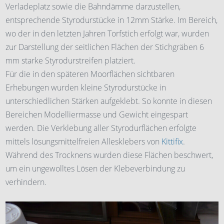
Verladeplatz sowie die Bahndämme darzustellen,
entsprechende Styrodurstücke in 12mm Stärke. Im Bereich,
wo der in den letzten Jahren Torfstich erfolgt war, wurden
zur Darstellung der seitlichen Flächen der Stichgräben 6
mm starke Styrodurstreifen platziert.
Für die in den späteren Moorflächen sichtbaren
Erhebungen wurden kleine Styrodurstücke in
unterschiedlichen Stärken aufgeklebt. So konnte in diesen
Bereichen Modelliermasse und Gewicht eingespart
werden. Die Verklebung aller Styrodurflächen erfolgte
mittels lösungsmittelfreien Allesklebers von
Kittifix
.
Während des Trocknens wurden diese Flächen beschwert,
um ein ungewolltes Lösen der Klebeverbindung zu
verhindern.