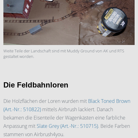
Weite Teile der Landschaft sind mit Muddy Ground von AK und RTS
gestaltet worden.
Die Feldbahnloren
Die Holzflächen der Loren wurden mit
Black Toned Brown
(Art.-Nr.: 510822)
mittels Airbrush lackiert. Danach
bekamen die Eisenteile der Wagenkästen eine farbliche
Anpassung mit
Slate Grey (Art.-Nr.: 510715)
. Beide Farben
stammen von Airbrush4you.