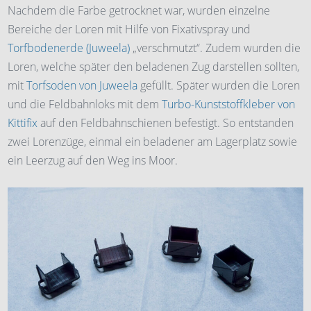
Nachdem die Farbe getrocknet war, wurden einzelne
Bereiche der Loren mit Hilfe von Fixativspray und
Torfbodenerde (Juweela)
„verschmutzt“. Zudem wurden die
Loren, welche später den beladenen Zug darstellen sollten,
mit
Torfsoden von Juweela
gefüllt. Später wurden die Loren
und die Feldbahnloks mit dem
Turbo-Kunststoffkleber von
Kittifix
auf den Feldbahnschienen befestigt. So entstanden
zwei Lorenzüge, einmal ein beladener am Lagerplatz sowie
ein Leerzug auf den Weg ins Moor.