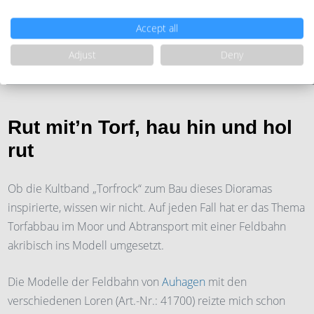
Impressionen
Accept all
Fazit
Adjust
Deny
Verwendete Materialien
Rut mit’n Torf, hau hin und hol
rut
Ob die Kultband „Torfrock“ zum Bau dieses Dioramas
inspirierte, wissen wir nicht. Auf jeden Fall hat er das Thema
Torfabbau im Moor und Abtransport mit einer Feldbahn
akribisch ins Modell umgesetzt.
Die Modelle der Feldbahn von
Auhagen
mit den
verschiedenen Loren (Art.-Nr.: 41700) reizte mich schon