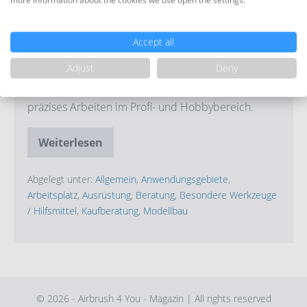
more information about the cookies we use open the settings.
ZO-
91
Accept all
Ultrasonic
Adjust
Deny
Der Honda – Ultraschall-Cutter ist ein nahezu
universell einsetzbares Schneidewerkzeug für
präzises Arbeiten im Profi- und Hobbybereich.
Weiterlesen
Ein
tolles
Schneidewerkzeug
–
Abgelegt unter:
Allgemein
,
Anwendungsgebiete
,
ZO-
Arbeitsplatz
,
Ausrüstung
,
Beratung
,
Besondere Werkzeuge
91
/ Hilfsmittel
,
Kaufberatung
,
Modellbau
Ultrasonic
© 2026 - Airbrush 4 You - Magazin | All rights reserved