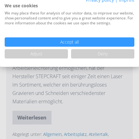
Privacy policy
|
Imprint
DL
We use cookies
445
We may place these for analysis of our visitor data, to improve our website,
show personalised content and to give you a great website experience. For
more information about the cookies we use open the settings.
Accept all
Adjust
Deny
Für die 3D-CNC Desktop-Systeme, die uns diese
Arbeitserleichterung ermöglichen, hat der
Hersteller STEPCRAFT seit einiger Zeit einen Laser
im Sortiment, welcher ein berührungsloses
Gravieren und Schneiden verschiedenster
Materialien ermöglicht.
Weiterlesen
Stepcraft
mit
Laser
DL
Abgelegt unter:
Allgemein
,
Arbeitsplatz
,
Ateliertalk
,